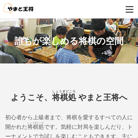
誰もが楽しめる将棋の空間
しょうぎどころ
ようこそ、
将棋処
やまと王将へ
初心者から上級者まで、将棋を愛するすべての人に
しょうぎどころ
開かれた
将棋処
です。気軽に対局を楽しんだり、ト
ーナメントで力試しを楽しむこともできます。主に